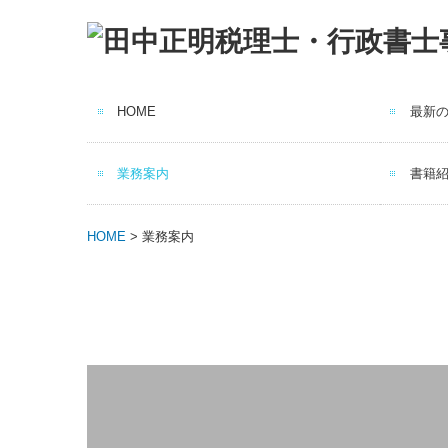
HOME
最新
令和8
令和8
令和7
令和7
業務案内
書籍
社会福祉法人の皆様
公益法人・ＮＰＯの皆様
介護・医療・障害福祉事業者の皆様
子ども・子育て支援事業者の皆様
非営利法人の税務でお困りの皆様
認定支援機関の支援が必要な皆様
HOME
> 業務案内