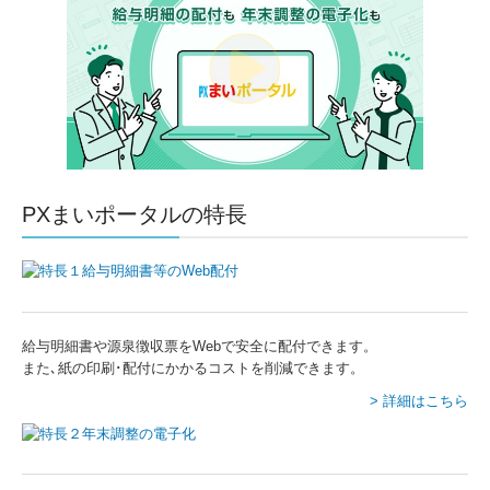
社会福祉法人の皆様
公益法人・ＮＰＯの皆様
介護・医療・障害福祉事業者の皆様
子ども・子育て支援事業者の皆様
PXまいポータルの特長
非営利法人の税務でお困りの皆様
認定支援機関の支援が必要な皆様
書籍紹介
給与明細書や源泉徴収票をWebで安全に配付できます。
また､紙の印刷･配付にかかるコストを削減できます。
セミナー案内
> 詳細はこちら
お問合せ